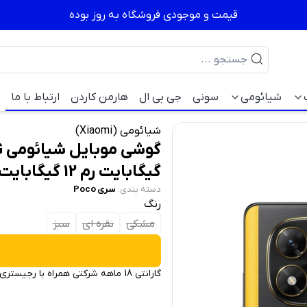
قیمت و موجودی فروشگاه به روز بوده
شیائومی
سونی
جی بی ال
هارمن کاردن
ارتباط با ما
شیائومی (Xiaomi)
گیگابایت رم 12 گیگابایت
دسته بندی
:
سری Poco
رنگ
مشکی
نقره ای
سبز
گارانتی 18 ماهه شرکتی همراه با رجیستری