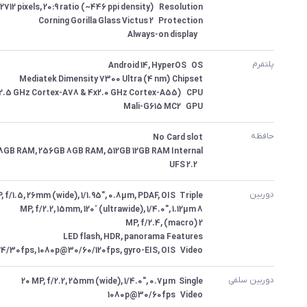
 	Always-on display
پلتفرم
GPU	Mali-G615 MC2
حافظه
 	UFS 2.2
دوربین
Video	4K@24/30fps, 1080p@30/60/120fps, gyro-EIS, OIS
دوربین سلفی
Video	1080p@30/60fps