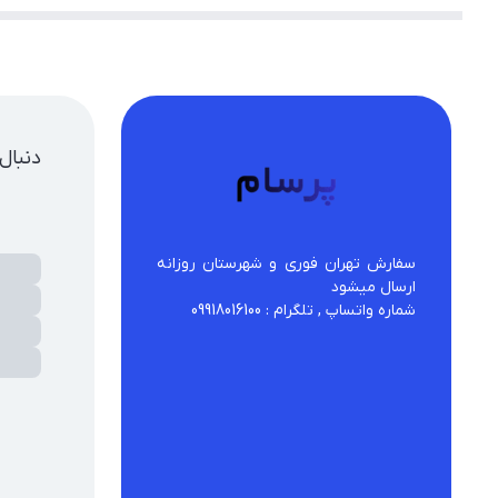
دنبال
سفارش تهران فوری و شهرستان روزانه 
شماره واتساپ , تلگرام : 09918016100