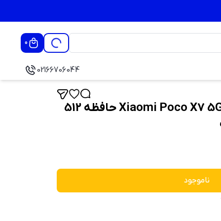
0
02166706044
گوشی موبایل شیائومی Xiaomi Poco X7 5G حافظه 512
ناموجود