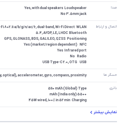
صدا
3.5mm jack	No
اتصال و ارتباط
USB	USB Type-C 2.0, OTG
حسگر ها
ay, optical), accelerometer, gyro, compass, proximity
باتری
Charging	45W wired, 100% in 52 min
نمایش بیشتر