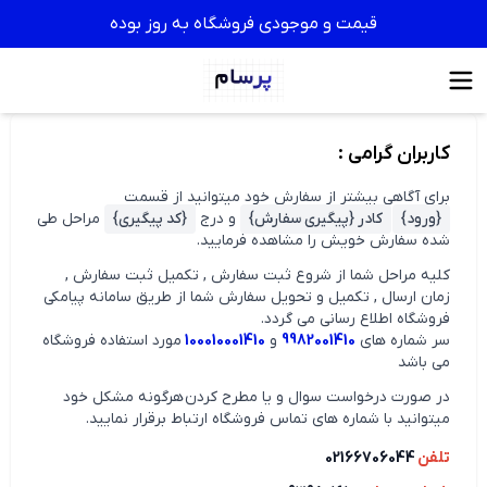
قیمت و موجودی فروشگاه به روز بوده
کاربران گرامی :
برای آگاهی بیشتر از سفارش خود میتوانید از قسمت
{ورود}
کادر {پیگیری سفارش}
و درج
{کد پیگیری}
مراحل طی
شده سفارش خویش را مشاهده فرمایید.
کلیه مراحل شما از شروع ثبت سفارش , تکمیل ثبت سفارش ,
زمان ارسال , تکمیل و تحویل سفارش شما از طریق سامانه پیامکی
فروشگاه اطلاع رسانی می گردد.
سر شماره های
9982001410
و
100010001410
مورد استفاده فروشگاه
می باشد
در صورت درخواست سوال و یا مطرح کردن هرگونه مشکل خود
میتوانید با شماره های تماس فروشگاه ارتباط برقرار نمایید.
تلفن
02166706044