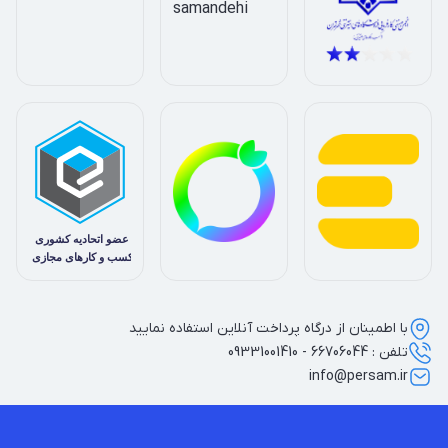
با اطمینان از درگاه پرداخت آنلاین استفاده نمایید
تلفن : 66706044 - 09331001410
info@persam.ir