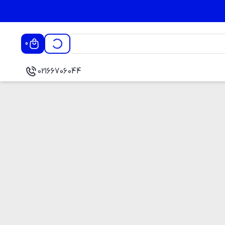
0
02166706044