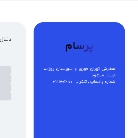
اعت هوشمند | لیست قیمت جدیدترین انواع مچ بند و اسمارت واچ
دنبال
سفارش تهران فوری و شهرستان روزانه 
شماره واتساپ , تلگرام : 09918016100