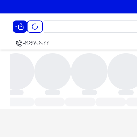
0
02166706044