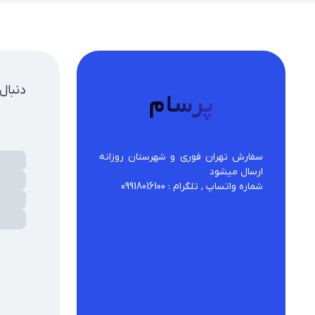
ایلو
دنبال
سفارش تهران فوری و شهرستان روزانه 
شماره واتساپ , تلگرام : 09918016100