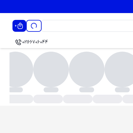
0
02166706044