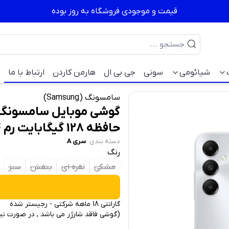
قیمت و موجودی فروشگاه به روز بوده
شیائومی
سونی
جی بی ال
هارمن کاردن
ارتباط با ما
سامسونگ (Samsung)
حافظه 128 گیگابایت رم 4 گیگابایت
دسته بندی
:
سری A
رنگ
مشکی
نقره ای
بنفش
سبز
گارانتی 18 ماهه شرکتی - رجیستر شده
(گوشی فاقد شارژر می باشد , در صورت نی