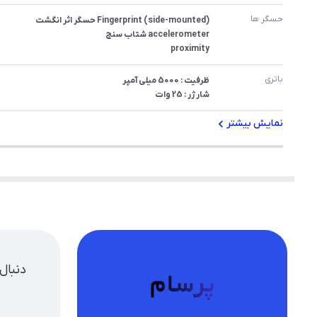
حسگر ها
proximity
باتری
شارژر : 25 وات
نمایش بیشتر
دنبال