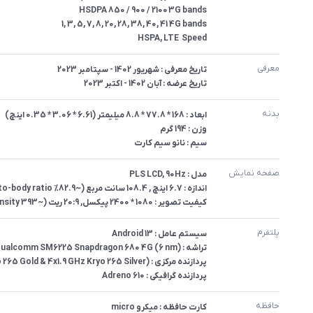
Speed	HSPA, LTE
معرفی
تاریخ عرضه : آبان 1402 - اکتبر 2023
بدنه
سیم : نانو سیم کارت
صفحه نمایش
کیفیت تصویر : 1080 * 2400 پیکسل, 20:9 ریت (~393 ppi density)
پلتفرم
پردازنده گرافیکی : Adreno 610
حافظه