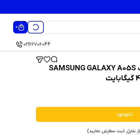
0
02166706044
گوشی موبایل سامسونگ SAMSUNG GALAXY A05S
ناموجود
از شارژر ثبت سفارش نمایید)