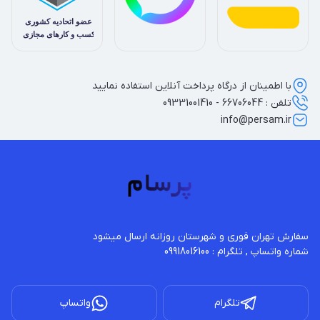
با اطمینان از درگاه پرداخت آنلاین استفاده نمایید
تلفن : 66706044 - 09331001410
info@persam.ir
شماره واتساپ , تلگرام : 09918016100
تلگرام
واتساپ