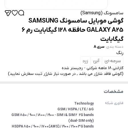
سامسونگ (Samsung)
گوشی موبایل سامسونگ SAMSUNG
GALAXY A25 حافظه 128 گیگابایت رم 6
گیگابایت
دسته بندی
:
سری A
رنگ
سرمه ای
آبی
زرد
گارانتی 18 ماهه شرکتی - رجیستر شده
(گوشی فاقد شارژر می باشد , در صورت نیاز شارژر ثبت سفارش نمایید)
مشخصات
فناوری شبکه
2G bands	GSM 850 / 900 / 1800 / 1900 - SIM 1 & SIM 2 