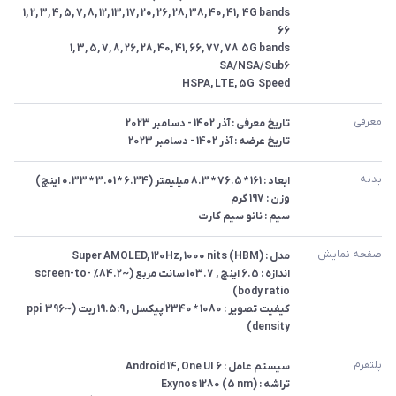
4G bands	1, 2, 3, 4, 5, 7, 8, 12, 13, 17, 20, 26, 28, 38, 40, 41, 
5G bands	1, 3, 5, 7, 8, 26, 28, 40, 41, 66, 77, 78 
Speed	HSPA, LTE, 5G
معرفی
تاریخ عرضه : آذر 1402 - دسامبر 2023
بدنه
سیم : نانو سیم کارت
صفحه نمایش
اندازه : 6.5 اینچ , 103.7 سانت مربع (~84.2% screen-to-
کیفیت تصویر : 1080 * 2340 پیکسل , 19.5:9 ریت (~396 ppi 
density)
پلتفرم