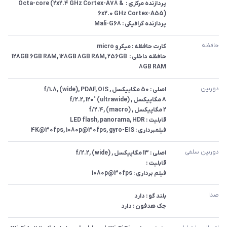
پردازنده مرکزی : Octa-core (2x2.4 GHz Cortex-A78 & 
پردازنده گرافیکی : Mali-G68
حافظه
حافظه داخلی : 128GB 6GB RAM, 128GB 8GB RAM, 256GB 
8GB RAM
دوربین
فیلمبرداری : 4K@30fps, 1080p@30fps, gyro-EIS
دوربین سلفی
فیلم برداری : 1080p@30fps
صدا
جک هدفون : دارد