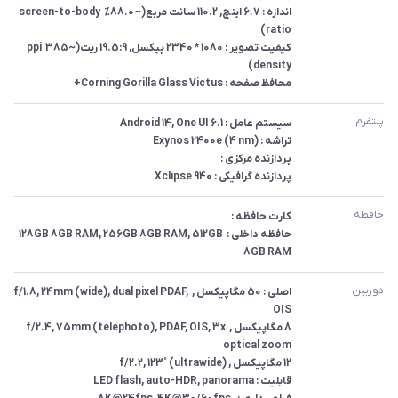
اندازه : 6.7 اینچ, 110.2 سانت مربع(~88.0% screen-to-body 
کیفیت تصویر : 1080 * 2340 پیکسل, 19.5:9 ریت(~385 ppi 
محافظ صفحه : Corning Gorilla Glass Victus+
پلتفرم
پردازنده گرافیکی : Xclipse 940
حافظه 
حافظه داخلی : 128GB 8GB RAM, 256GB 8GB RAM, 512GB 
8GB RAM
دوربین
اصلی : 50 مگاپیکسل , f/1.8, 24mm (wide), dual pixel PDAF, 
8 مگاپیکسل , f/2.4, 75mm (telephoto), PDAF, OIS, 3x 