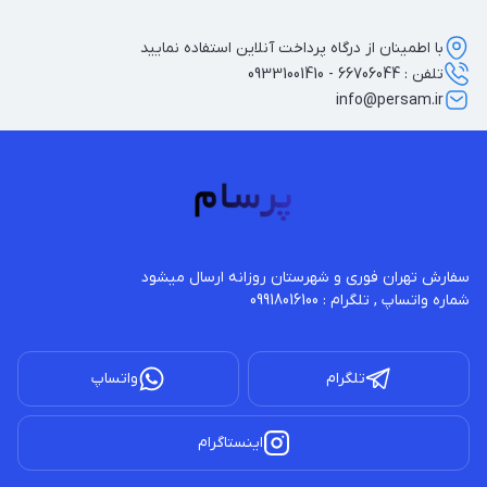
با اطمینان از درگاه پرداخت آنلاین استفاده نمایید
تلفن : 66706044 - 09331001410
info@persam.ir
شماره واتساپ , تلگرام : 09918016100
تلگرام
واتساپ
اینستاگرام