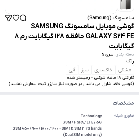
سامسونگ (Samsung)
گوشی موبایل سامسونگ SAMSUNG
GALAXY S24 FE حافظه 128 گیگابایت رم 8
گیگابایت
دسته بندی
:
سری S
رنگ
مشکی
خاکستری
سبز
آبی
گارانتی 18 ماهه شرکتی - رجیستر شده
(گوشی فاقد شارژر می باشد , در صورت نیاز شارژر ثبت سفارش نمایید)
مشخصات
فناوری شبکه
2G bands	GSM 850 / 900 / 1800 / 1900 - SIM 1 & SIM 2 