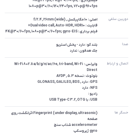
فیلمبرداری : 8K@24fps, 4K@30/60fps, 
1080p@30/60/120/240fps, 720p@960fps
دوربین سلفی
فیلم برداری : 4K@30/60fps, 1080p@30/60fps; gyro-EIS
صدا
جک هدفون : ندارد
اتصال و ارتباط
وایرلس : Wi-Fi 802.11 a/b/g/n/ac/6e, tri-band, Wi-Fi 
USB : با USB Type-C 3.2, OTG
حسگر ها
Fingerprint (under display, ultrasonic) اثرانگشت روی 