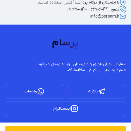
با اطمینان از درگاه پرداخت آنلاین استفاده نمایید
تلفن : 66706044 - 09331001410
info@persam.ir
شماره واتساپ , تلگرام : 09918016100
تلگرام
واتساپ
اینستاگرام
کلیه حقوق مادی و معنوی این سایت محفوظ و متعلق به این فروشگاه پرسام می باشد.