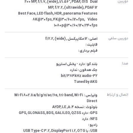
دوربین
Video	8K@30fps, 4K@30/60/120fps, 
1080p@30/60/120/240fps
دوربین سلفی
فیلم برداری :
صدا
Tuned by AKG
اتصال و ارتباط
وایرلس : Wi-Fi 802.11 a/b/g/n/ac/6e, tri-band, Wi-Fi 
USB : با USB Type-C 3.2, DisplayPort 1.2, OTG