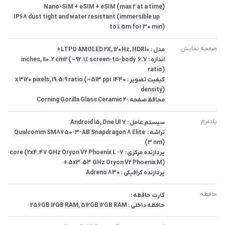
 	IP68 dust tight and water resistant (immersible up 
to 1.5m for 30 min)
صفحه نمایش
اندازه : 6.7 inches, 110.2 cm2 (~92.1% screen-to-body 
کیفیت تصویر : 1440 x 3120 pixels, 19.5:9 ratio (~513 ppi 
محافظ صفحه : Corning Gorilla Glass Ceramic 2
پلتفرم
تراشه : Qualcomm SM8750-3-AB Snapdragon 8 Elite 
پردازنده مرکزی : 7-core (2x4.47 GHz Oryon V2 Phoenix L 
پردازنده گرافیکی : Adreno 830
حافظه 
حافظه داخلی : 256GB 12GB RAM, 512GB 12GB RAM