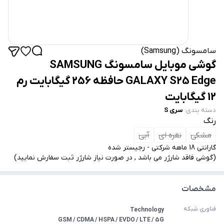
سامسونگ (Samsung)
گوشی موبایل سامسونگ SAMSUNG
GALAXY S25 Edge حافظه 256 گیگابایت رم
12 گیگابایت
دسته بندی
:
سری S
رنگ
مشکی
نقره ای
آبی
گارانتی 18 ماهه شرکتی - رجیستر شده
(گوشی فاقد شارژر می باشد , در صورت نیاز شارژر ثبت سفارش نمایید)
مشخصات
فناوری شبکه