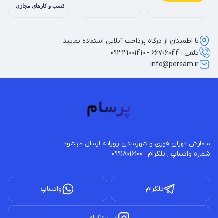
با اطمینان از درگاه پرداخت آنلاین استفاده نمایید
تلفن : 66706044 - 09331001410
info@persam.ir
شماره واتساپ , تلگرام : 09918016100
تلگرام
واتساپ
اینستاگرام