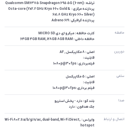
پردازنده مرکزی : Octa-core (2x2.2 GHz Kryo 660 Gold & 
پردازنده گرافیکی : Adreno 619
حافظه
حافظه داخلی : 64GB 4GB RAM, 128GB 8GB RAM
دوربین
فیلمبرداری : 1080p@30fps
سلفی
فیلم برداری :1080p@30fps
صدا
جک هدفون : دارد
اتصال و ارتباط
وایرلس : Wi-Fi 802.11 a/b/g/n/ac, dual-band, Wi-Fi Direct, 