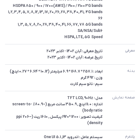
4G bands	1, 2, 3, 4, 5, 7, 8, 12, 13, 17, 20, 26, 28, 38, 40, 41, 
5G bands	1, 3, 5, 7, 8, 20, 28, 38, 40, 41, 66, 77, 78 
Speed	HSPA, LTE, 5G
معرفی
تاریخ عرضه : آبان 1402 - اکتبر 2023
بدنه 
سیم : نانو سیم کارت
صفحه نمایش
اندازه : 11.0 اینچ , 350.9 سانت مربع (~80.9% screen-to-
کیفیت تصویر : 1200 *1920 پیکسل , 16:10 ریت (~206 ppi 
density)
پلتفرم