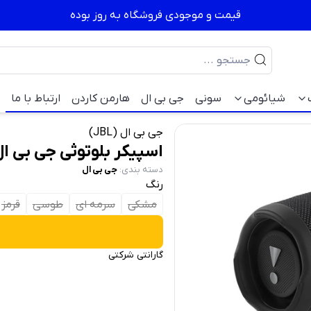
قیمت و موجودی فروشگاه به روز بوده
شیائومی
سونی
جی بی ال
هارمن کاردن
ارتباط با ما
جی بی ال (JBL)
اسپیکر بلوتوثی جی بی ال L charge 5
دسته بندی
:
جی بی ال
رنگ
مشکی
سرمه ای
طوسی
قرمز
گارانتی شرکتی