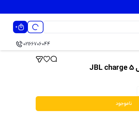
0
02166706044
JB
ناموجود