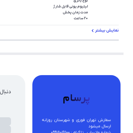
20 ساعت
نمایش بیشتر
دنبال
سفارش تهران فوری و شهرستان روزانه 
شماره واتساپ , تلگرام : 09918016100