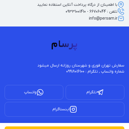
با اطمینان از درگاه پرداخت آنلاین استفاده نمایید
تلفن : 66706044 - 09331001410
info@persam.ir
شماره واتساپ , تلگرام : 09918016100
تلگرام
واتساپ
اینستاگرام
کلیه حقوق مادی و معنوی این سایت محفوظ و متعلق به این فروشگاه پرسام می باشد.