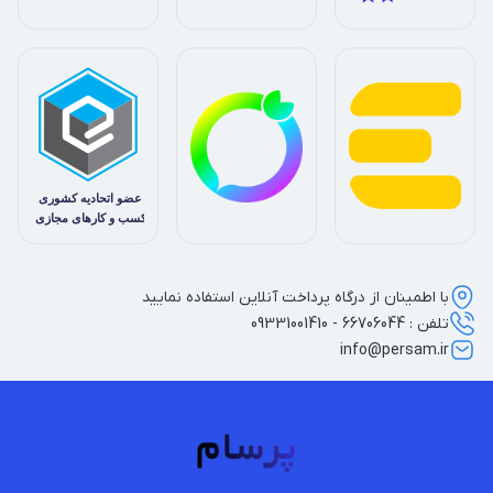
با اطمینان از درگاه پرداخت آنلاین استفاده نمایید
تلفن : 66706044 - 09331001410
info@persam.ir