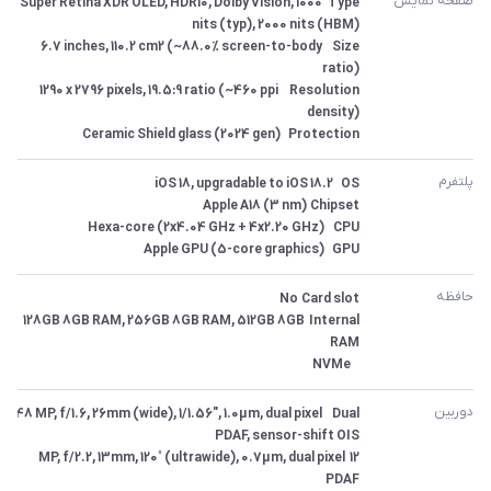
صفحه نمایش
Type	Super Retina XDR OLED, HDR10, Dolby Vision, 1000 
Size	6.7 inches, 110.2 cm2 (~88.0% screen-to-body 
Resolution	1290 x 2796 pixels, 19.5:9 ratio (~460 ppi 
Protection	Ceramic Shield glass (2024 gen)
پلتفرم
GPU	Apple GPU (5-core graphics)
حافظه
Internal	128GB 8GB RAM, 256GB 8GB RAM, 512GB 8GB 
 	NVMe
دوربین
Dual	48 MP, f/1.6, 26mm (wide), 1/1.56", 1.0µm, dual pixel 
12 MP, f/2.2, 13mm, 120˚ (ultrawide), 0.7µm, dual pixel 