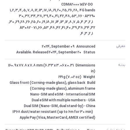
4G bands	1, 2, 3, 4, 5, 7, 8, 12, 13, 17, 18, 19, 20, 25, 26, 28, 
 	1, 2, 3, 4, 5, 7, 8, 12, 13, 14, 17, 18, 19, 20, 25, 26, 28, 29, 30, 
 	1, 2, 3, 4,
معرفی
Status	Available. Released 2024, September 20
بدنه
Dimensions	160.9 x 77.8 x 7.8 mm (6.33 x 3.06 x 0.31 
Build	Glass front (Corning-made glass), glass back 
Apple Pay (Visa, MasterCard, AMEX certified)