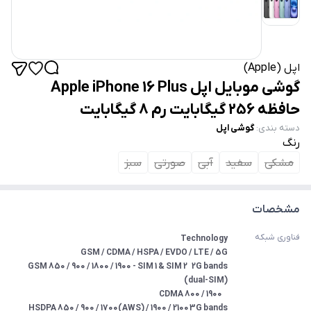
اپل (Apple)
گوشی موبایل اپل Apple iPhone 16 Plus
حافظه 256 گیگابایت رم 8 گیگابایت
دسته بندی
:
گوشی اپل
رنگ
مشکی
سفید
آبی
صورتی
سبز
مشخصات
فناوری شبکه
2G bands	GSM 850 / 900 / 1800 / 1900 - SIM 1 & SIM 2 