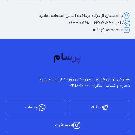
با اطمینان از درگاه پرداخت آنلاین استفاده نمایید
تلفن : 66706044 - 09331001410
info@persam.ir
شماره واتساپ , تلگرام : 09918016100
تلگرام
واتساپ
اینستاگرام