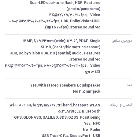
Features	Dual-LED dual-tone flash, HDR 
Video	4K@24/25/30/60fps, 
1080p@25/30/60/120/240fps, HDR, Dolby Vision HDR 
(up to 60fps), stereo sound rec.
دوربین سلفی
Features	HDR, Dolby Vision HDR, 3D (spatial) audio, 
Video	4K@24/25/30/60fps, 1080p@25/30/60/120fps, 
gyro-EIS
صدا
3.5mm jack	No
اتصال و ارتباط
USB	USB Type-C 2.0, DisplayPort