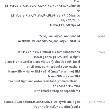
4G bands	1, 2, 3, 4, 5, 7, 8, 18, 19, 20, 28, 38, 40, 41, 42, 48, 
5G bands	1, 2, 3, 5, 7, 8, 20, 28, 38, 40, 41, 66, 77, 78 
Speed	HSPA, LTE, 5G
معرفی
Status	Available. Released 2025, January 09
بدنه
Build	Glass front (Gorilla Glass Victus 2), plastic back 
 	IP68 dust tight and water resistant (immersible up 
IP69 (market/region dependent)
صفحه نمایش
Type	AMOLED, 68B colors, 120Hz, HDR10+, Dolby Vision, 