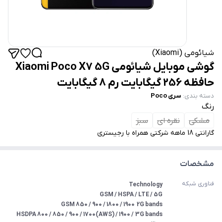
شیائومی (Xiaomi)
گوشی موبایل شیائومی Xiaomi Poco X7 5G
حافظه 256 گیگابایت رم 8 گیگابایت
دسته بندی
:
سری Poco
رنگ
مشکی
نقره ای
سبز
گارانتی 18 ماهه شرکتی همراه با رجیستری
مشخصات
فناوری شبکه
3G bands	HSDPA 800 / 850 / 900 / 1700(AWS) / 1900 / 