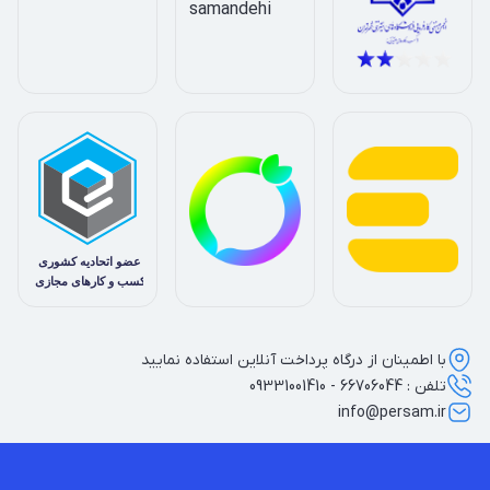
با اطمینان از درگاه پرداخت آنلاین استفاده نمایید
تلفن : 66706044 - 09331001410
info@persam.ir