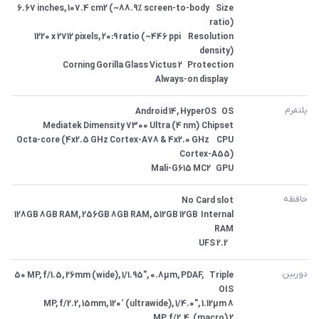
Size	6.67 inches, 107.4 cm2 (~88.9% screen-to-body 
Resolution	1220 x 2712 pixels, 20:9 ratio (~446 ppi 
 	Always-on display
پلتفرم
CPU	Octa-core (4x2.5 GHz Cortex-A78 & 4x2.0 GHz 
GPU	Mali-G615 MC2
حافظه
Internal	128GB 8GB RAM, 256GB 8GB RAM, 512GB 12GB 
 	UFS 2.2
دوربین
Triple	50 MP, f/1.5, 26mm (wide), 1/1.95", 0.8µm, PDAF, 