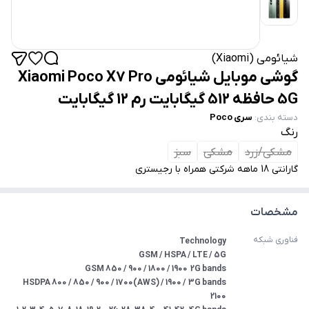
شیائومی (Xiaomi)
گوشی موبایل شیائومی Xiaomi Poco X7 Pro
5G حافظه 512 گیگابایت رم 12 گیگابایت
دسته بندی
:
سری Poco
رنگ
مشکی/زرد
مشکی
سبز
گارانتی 18 ماهه شرکتی همراه با رجیستری
مشخصات
فناوری شبکه
3G bands	HSDPA 800 / 850 / 900 / 1700(AWS) / 1900 / 