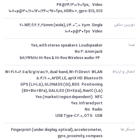
Video	4K@24/30/60fps, 
1080p@30/60/120/240/960fps, HDR10+, gyro-EIS, OIS
دوربین سلفی
Video	1080p@30fps
صدا
 	24-bit/192kHz Hi-Res & Hi-Res Wireless audio
اتصال و ارتباط
Positioning	GPS (L1+L5), GLONASS (G1), BDS 
USB	USB Type-C 2.0, OTG
حسگر ها
Fingerprint (under display, optical), accelerometer, 
gyro, proximity, compass