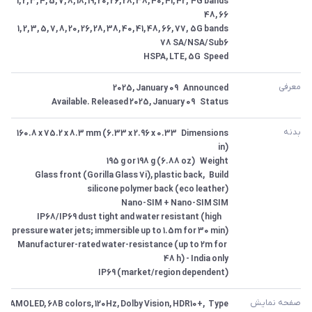
4G bands	1, 2, 3, 4, 5, 7, 8, 18, 19, 20, 26, 28, 38, 40, 41, 42, 
5G bands	1, 2, 3, 5, 7, 8, 20, 26, 28, 38, 40, 41, 48, 66, 77, 
Speed	HSPA, LTE, 5G
معرفی
Status	Available. Released 2025, January 09
بدنه
Dimensions	160.8 x 75.2 x 8.3 mm (6.33 x 2.96 x 0.33 
Build	Glass front (Gorilla Glass 7i), plastic back, 
 	IP68/IP69 dust tight and water resistant (high 
Manufacturer-rated water-resistance (up to 2m for 
IP69 (market/region dependent)
صفحه نمایش
Type	AMOLED, 68B colors, 120Hz, Dolby Vision, HDR10+, 