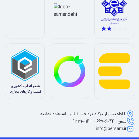
با اطمینان از درگاه پرداخت آنلاین استفاده نمایید
تلفن : 66706044 - 09331001410
info@persam.ir