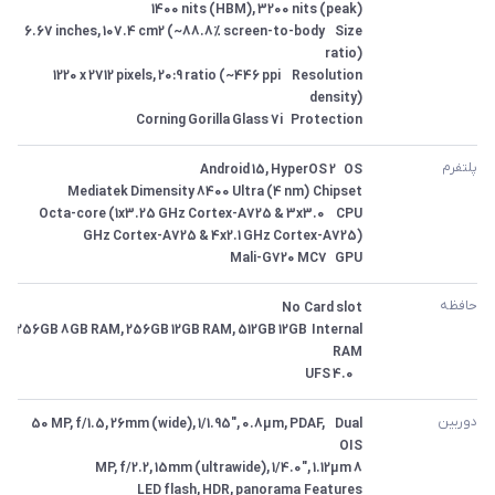
Size	6.67 inches, 107.4 cm2 (~88.8% screen-to-body 
Resolution	1220 x 2712 pixels, 20:9 ratio (~446 ppi 
Protection	Corning Gorilla Glass 7i
پلتفرم
CPU	Octa-core (1x3.25 GHz Cortex-A725 & 3x3.0 
GPU	Mali-G720 MC7
حافظه
Internal	256GB 8GB RAM, 256GB 12GB RAM, 512GB 12GB 
 	UFS 4.0
دوربین
Dual	50 MP, f/1.5, 26mm (wide), 1/1.95", 0.8µm, PDAF, 