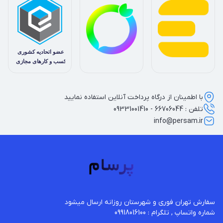
با اطمینان از درگاه پرداخت آنلاین استفاده نمایید
تلفن : 66706044 - 09331001410
info@persam.ir
شماره واتساپ , تلگرام : 09918016100