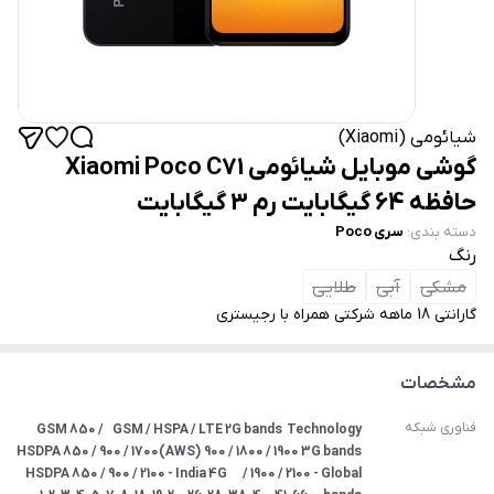
شیائومی (Xiaomi)
گوشی موبایل شیائومی Xiaomi Poco C71
حافظه 64 گیگابایت رم 3 گیگابایت
دسته بندی
:
سری Poco
رنگ
مشکی
آبی
طلایی
گارانتی 18 ماهه شرکتی همراه با رجیستری
مشخصات
فناوری شبکه
Technology	 GSM / HSPA / LTE 2G bands	GSM 850 / 
900 / 1800 / 1900 3G bands	HSDPA 850 / 900 / 1700(AWS) 
/ 1900 / 2100 - Global  	HSDPA 850 / 900 / 2100 - India 4G 