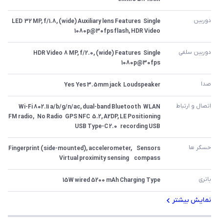
دوربین
Single	32 MP, f/1.8, (wide) Auxiliary lens Features	LED 
flash, HDR Video	1080p@30fps
دوربین سلفی
Single	8 MP, f/2.0, (wide) Features	HDR Video	
1080p@30fps
صدا
Loudspeaker	Yes 3.5mm jack	Yes
اتصال و ارتباط
WLAN	Wi-Fi 802.11 a/b/g/n/ac, dual-band Bluetooth	
5.2, A2DP, LE Positioning	GPS NFC	No Radio	FM radio, 
recording USB	USB Type-C 2.0
حسگر ها
Sensors	Fingerprint (side-mounted), accelerometer, 
compass  	Virtual proximity sensing
باتری
Type	5200 mAh Charging	15W wired
نمایش بیشتر