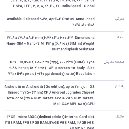
bands	1, 2, 3, 4, 5, 7, 8, 18, 19, 20, 26, 28, 38, 40, 41, 66 - 
Global  	1, 3, 5, 8, 28, 40, 41 - India Speed	HSPA, LTE
معرفی
Announced	2025, April 04 Status	Available. Released 
2025, April 08
بدنه
Dimensions	171.8 x 77.8 x 8.3 mm (6.76 x 3.06 x 0.33 
in) Weight	193 g (6.81 oz) SIM	Nano-SIM + Nano-SIM  	
Dust and splash resistant
صفحه نمایش
Type	IPS LCD, 120Hz, 450 nits (typ), 600 nits (HBM) 
Size	6.88 inches, 112.4 cm2 (~84.1% screen-to-body 
ratio) Resolution	720 x 1640 pixels (~260 ppi density)
پلتفرم
OS	Android 15 or Android 15 (Go edition), up to 2 major 
Android upgrades Chipset	Unisoc T7250 (12 nm) CPU	
Octa-core (2x1.8 GHz Cortex-A75 & 6x1.6 GHz Cortex-
A55) GPU	Mali-G57 MP1
حافظه
Card slot	microSDXC (dedicated slot) Internal	64GB 
3GB RAM, 64GB 4GB RAM, 128GB 4GB RAM, 128GB 6GB 
RAM  	eMMC 5.1