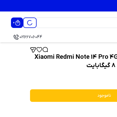
0
02166706044
وشی موبایل شیائومی Xiaomi Redmi Note 14 Pro 4G
ناموجود