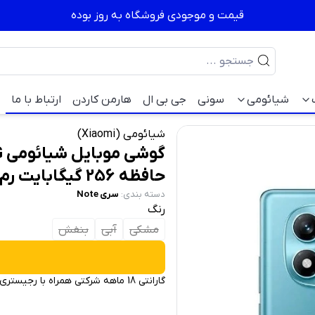
قیمت و موجودی فروشگاه به روز بوده
شیائومی
سونی
جی بی ال
هارمن کاردن
ارتباط با ما
شیائومی (Xiaomi)
گ
حافظه 256 گیگابایت رم 8 گیگابایت
دسته بندی
:
سری Note
رنگ
مشکی
آبی
بنفش
گارانتی 18 ماهه شرکتی همراه با رجیستری