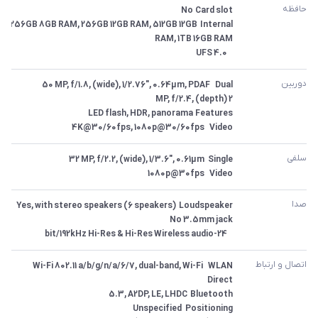
حافظه
Internal	256GB 8GB RAM, 256GB 12GB RAM, 512GB 12GB 
 	UFS 4.0
دوربین
Video	4K@30/60fps, 1080p@30/60fps
سلفی
Video	1080p@30fps
صدا
 	24-bit/192kHz Hi-Res & Hi-Res Wireless audio
اتصال و ارتباط
WLAN	Wi-Fi 802.11 a/b/g/n/a/6/7, dual-band, Wi-Fi 