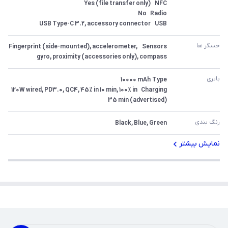
USB	USB Type-C 3.2, accessory connector
حسگر ها
Sensors	Fingerprint (side-mounted), accelerometer, 
gyro, proximity (accessories only), compass
باتری
Charging	120W wired, PD3.0, QC4, 45% in 10 min, 100% in 
35 min (advertised)
رنگ بندی 
Black, Blue, Green
نمایش بیشتر