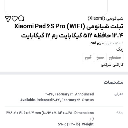
شیائومی (Xiaomi)
تبلت شیائومی (WIFI) Xiaomi Pad 6S Pro
12.4 حافظه 512 گیگابایت رم 12 گیگابایت
دسته بندی
:
سری Pad
رنگ
مشکی
سبز
آبی
گارانتی شرکتی
مشخصات
معرفی
Status	Available. Released 2024, February 22
بدنه 
Dimensions	278.7 x 191.6 x 6.3 mm (10.97 x 7.54 x 0.25 