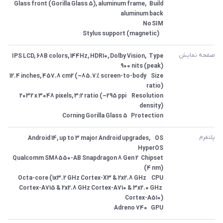
Build	Glass front (Gorilla Glass 5), aluminum frame, 
 	Stylus support (magnetic)
صفحه نمایش
Type	IPS LCD, 68B colors, 144Hz, HDR10, Dolby Vision, 
Size	12.4 inches, 457.8 cm2 (~85.7% screen-to-body 
Resolution	2032 x 3048 pixels, 3:2 ratio (~295 ppi 
Protection	Corning Gorilla Glass 5
پلتفرم
OS	Android 14, up to 3 major Android upgrades, 
Chipset	Qualcomm SM8550-AB Snapdragon 8 Gen 2 
CPU	Octa-core (1x3.2 GHz Cortex-X3 & 2x2.8 GHz 
Cortex-A715 & 2x2.8 GHz Cortex-A710 & 3x2.0 GHz 
GPU	Adreno 740