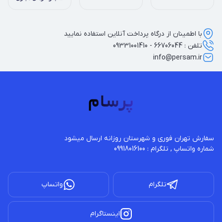
با اطمینان از درگاه پرداخت آنلاین استفاده نمایید
تلفن : 66706044 - 09331001410
info@persam.ir
شماره واتساپ , تلگرام : 09918016100
تلگرام
واتساپ
اینستاگرام