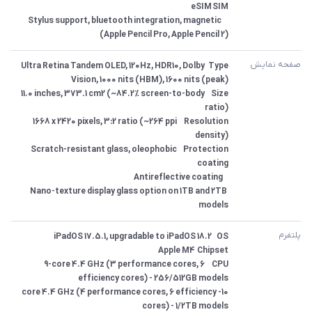
 	Stylus support, bluetooth integration, magnetic 
(Apple Pencil Pro, Apple Pencil 2)
صفحه نمایش
Type	Ultra Retina Tandem OLED, 120Hz, HDR10, Dolby 
Size	11.0 inches, 373.1 cm2 (~84.2% screen-to-body 
Resolution	1668 x 2420 pixels, 3:2 ratio (~264 ppi 
Protection	Scratch-resistant glass, oleophobic 
Nano-texture display glass option on 1TB and 2TB 
models
پلتفرم
CPU	9-core 4.4 GHz (3 performance cores, 6 
10-core 4.4 GHz (4 performance cores, 6 efficiency 