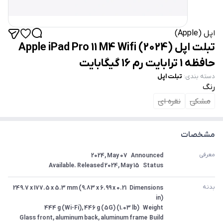
اپل (Apple)
تبلت اپل Apple iPad Pro 11 M4 Wifi (2024)
حافظه 1 ترابایت رم 16 گیگابایت
دسته بندی
:
تبلت اپل
رنگ
مشکی
نقره ای
مشخصات
معرفی
Status	Available. Released 2024, May 15
بدنه
Dimensions	249.7 x 177.5 x 5.3 mm (9.83 x 6.99 x 0.21 