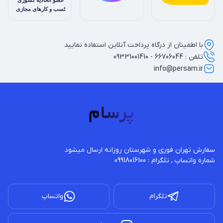
با اطمینان از درگاه پرداخت آنلاین استفاده نمایید
تلفن : 66706044 - 09331001410
info@persam.ir
شماره واتساپ , تلگرام : 09918016100
تلگرام
واتساپ