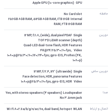
GPU	Apple GPU (10-core graphics)
حافظه
Internal	256GB 8GB RAM, 512GB 8GB RAM, 1TB 16GB 
RAM, 2TB 16GB RAM
دوربین
Video	4K@24/25/30/60fps, 
1080p@25/30/60/120/240fps; gyro-EIS, ProRes (4K, 
1080p)
دوربین سلفی
Video	1080p@25/30/60fps, gyro-EIS, HDR
صدا
3.5mm jack	No
اتصال و ارتباط