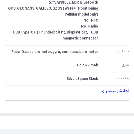
Positioning	GPS, GLONASS, GALILEO, QZSS (Wi‑Fi + 
USB	USB Type-C 4 (Thunderbolt 3), DisplayPort, 
magnetic connector
حسگر ها
Face ID, accelerometer, gyro, compass, barometer
باتری
Li-Po 8160 mAh
رنگ بندی
Silver, Space Black
نمایش بیشتر