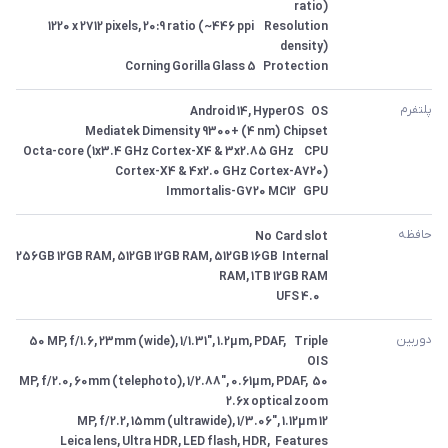
Resolution	1220 x 2712 pixels, 20:9 ratio (~446 ppi 
Protection	Corning Gorilla Glass 5
پلتفرم
CPU	Octa-core (1x3.4 GHz Cortex-X4 & 3x2.85 GHz 
GPU	Immortalis-G720 MC12
حافظه
Internal	256GB 12GB RAM, 512GB 12GB RAM, 512GB 16GB 
 	UFS 4.0
دوربین
Triple	50 MP, f/1.6, 23mm (wide), 1/1.31", 1.2µm, PDAF, 
50 MP, f/2.0, 60mm (telephoto), 1/2.88", 0.61µm, PDAF, 
Features	Leica lens, Ultra HDR, LED flash, HDR, 