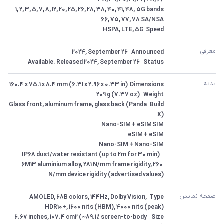
5G bands	1, 2, 3, 5, 7, 8, 12, 20, 25, 26, 28, 38, 40, 41, 48, 
Speed	HSPA, LTE, 5G
معرفی
Status	Available. Released 2024, September 26
بدنه
Build	Glass front, aluminum frame, glass back (Panda 
6M13 aluminium alloy, 281 N/mm frame rigidity, 260 
N/mm device rigidity (advertised values)
صفحه نمایش
Type	AMOLED, 68B colors, 144Hz, Dolby Vision, 
Size	6.67 inches, 107.4 cm2 (~89.1% screen-to-body 