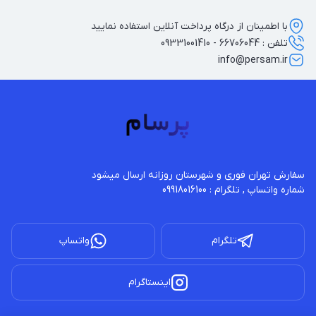
با اطمینان از درگاه پرداخت آنلاین استفاده نمایید
تلفن : 66706044 - 09331001410
info@persam.ir
شماره واتساپ , تلگرام : 09918016100
تلگرام
واتساپ
اینستاگرام