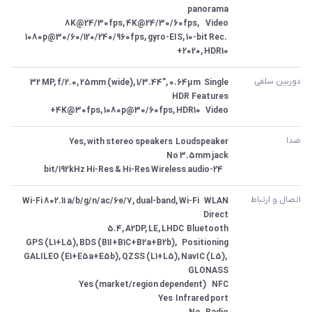
Video	8K@24/30fps, 4K@24/30/60fps, 
1080p@30/60/120/240/960fps, gyro-EIS, 10-bit Rec. 
2020, HDR10+
دوربین سلفی
Video	4K@30fps, 1080p@30/60fps, HDR10+
صدا
 	24-bit/192kHz Hi-Res & Hi-Res Wireless audio
اتصال و ارتباط
WLAN	Wi-Fi 802.11 a/b/g/n/ac/6e/7, dual-band, Wi-Fi 
Positioning	GPS (L1+L5), BDS (B1I+B1C+B2a+B2b), 
GALILEO (E1+E5a+E5b), QZSS (L1+L5), NavIC (L5), 