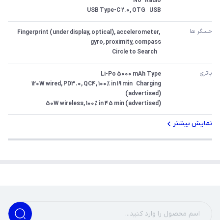
USB	USB Type-C 2.0, OTG
حسگر ها
Fingerprint (under display, optical), accelerometer, 
 	Circle to Search
باتری
Charging	120W wired, PD3.0, QC4, 100% in 19 min 
50W wireless, 100% in 45 min (advertised)
نمایش بیشتر