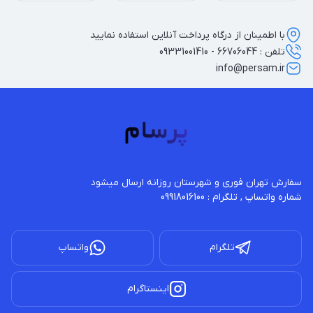
با اطمینان از درگاه پرداخت آنلاین استفاده نمایید
تلفن : 66706044 - 09331001410
info@persam.ir
شماره واتساپ , تلگرام : 09918016100
تلگرام
واتساپ
اینستاگرام