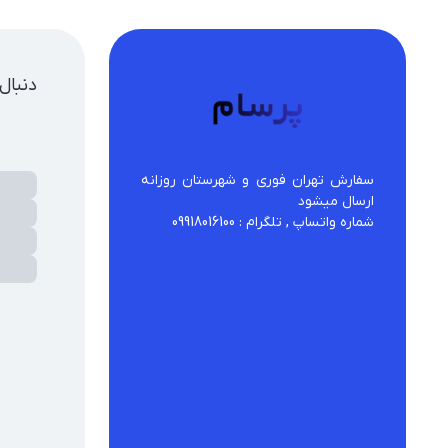
دنبال
سفارش تهران فوری و شهرستان روزانه 
شماره واتساپ , تلگرام : 09918016100