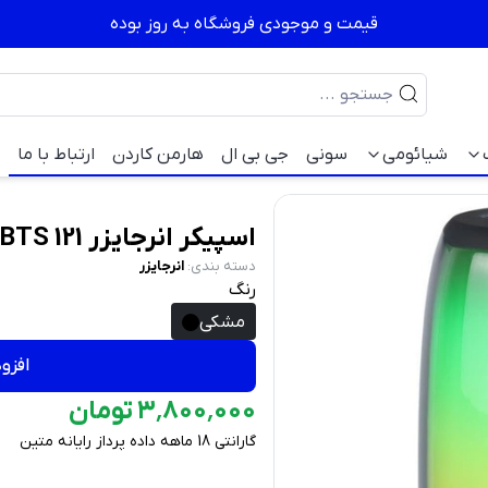
قیمت و موجودی فروشگاه به روز بوده
شیائومی
سونی
جی بی ال
هارمن کاردن
ارتباط با ما
اسپیکر انرجایزر Speaker Table Energizer BTS 121
دسته بندی
:
انرجایزر
رنگ
مشکی
افزو
۰۰۰
٬
۸۰۰
٬
۳
تومان
گارانتی 18 ماهه داده پرداز رایانه متین