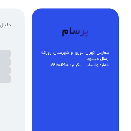
دنبال
سفارش تهران فوری و شهرستان روزانه 
شماره واتساپ , تلگرام : 09918016100