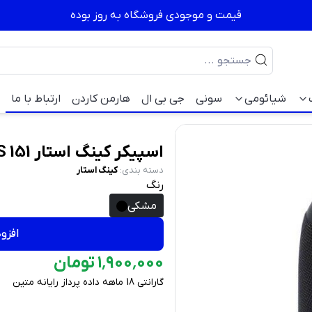
قیمت و موجودی فروشگاه به روز بوده
شیائومی
سونی
جی بی ال
هارمن کاردن
ارتباط با ما
اسپیکر کینگ استار Speaker Table Kingstar KBS 151
دسته بندی
:
کینگ استار
رنگ
مشکی
افزو
۰۰۰
٬
۹۰۰
٬
۱
تومان
گارانتی 18 ماهه داده پرداز رایانه متین